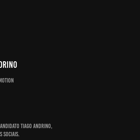
drino
 motion
andidato Tiago Andrino,
s sociais.